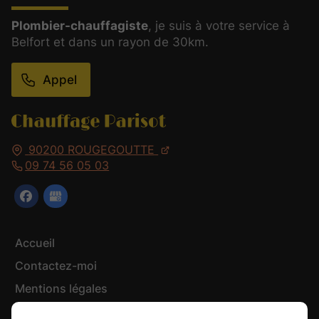
Plombier-chauffagiste
, je suis à votre service à
Belfort et dans un rayon de 30km.
Appel
90200
ROUGEGOUTTE
09 74 56 05 03
Accueil
Contactez-moi
Mentions légales
Plan du site