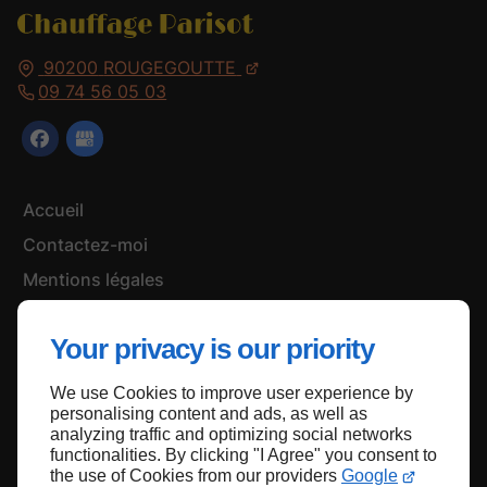
90200
ROUGEGOUTTE
09 74 56 05 03
Accueil
Contactez-moi
Mentions légales
Plan du site
Your privacy is our priority
We use Cookies to improve user experience by
Haut de page
personalising content and ads, as well as
analyzing traffic and optimizing social networks
functionalities. By clicking "I Agree" you consent to
the use of Cookies from our providers
Google