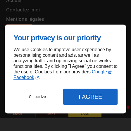
Accueil
Contactez-moi
Mentions légales
Plan du site
Your privacy is our priority
We use Cookies to improve user experience by
Haut de page
personalising content and ads, as well as
analyzing traffic and optimizing social networks
functionalities. By clicking "I Agree" you consent to
the use of Cookies from our providers
Google
Facebook
.
I AGREE
Customize
Menu
Infos
Appel